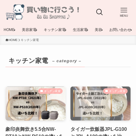
MENU
HOME
美容家電
キッチン家電
生活家電
美容
お問い合わせ
HOME
キッチン家電
キッチン家電
– category –
キッチン家電
キッチン家電
象印炎舞炊き5.5合NW-
タイガー炊飯器JPL-G100