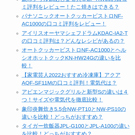
ミ評判をレビュー！たこ焼きはできる？
パナソニックオートクッカービストロNF-
AC1000の口コミ評判をレビュー！
アイリスオーヤマシェフドラムKDAC-IA2-T
の口コミ評判は？どんなレシピがあるの？
オートクッカービストロNF-AC1000とヘル
シオホットクックKN-HW24Gの違いを比
較！
【家電芸人2022おすすめ冷凍庫】アクア
AQF-SF11Mの口コミ評判！電気代は？
アビエンマジックグリルと新型Sの違いは４
つ！サイズや電気代を徹底比較！
象印炎舞炊き5.5合NW-PT10とNW-PS10の
違いを比較！どっちがおすすめ？
タイガー炊飯器JPL-G100とJPL-A100の違い
を比較！どっちがおすすめ？