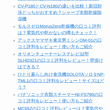
CV-P180とCV-N180の違いを比較！新旧対
決どっちがおすすめ？シャープ衣類乾燥除
湿機
モルスゼロMorusZero乾燥機の口コミ評判
は？電気代や乾かないの噂もチェック！
アックスヤマザキ東京男ミシンOM-01の口
コミ評判をレビュー！使い方もご紹介
オリオンチューナーレステレビ32型
SLHD321の口コミ評判をレビュー！壁掛け
はできる？
ひとり暮らし向け食洗機SOLOTAソロタNP-
TML1の口コミ評判をレビュー！サイズはど
う？
パナソニック衣類スチーマーNI-FS790の口
コミ評判をレビュー！使い方もご紹介
MC55Zの口コミ評判レビューは？電気代や