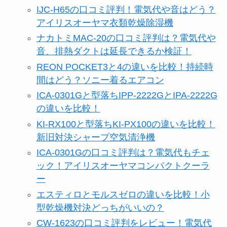
IJC-H65の口コミ評判！電気代や音はどう？
アイリスオーヤマ衣類乾燥除湿機
ナカトミMAC-20の口コミ評判は？電気代や
音、排熱ダクトは延長できるか検証！
REON POCKET3と4の違いを比較！持続時
間はどう？ソニー着るエアコン
ICA-0301Gと型落ちIPP-2222GとIPA-2222G
の違いを比較！
KI-RX100と型落ちKI-PX100の違いを比較！
新旧対決シャープ空気清浄機
ICA-0301Gの口コミ評判は？電気代もチェ
ック！アイリスオーヤマコンパクトクーラ
ー
エスティロとモルスゼロの違いを比較！小
型乾燥機対決どっちがいいの？
CW-1623の口コミ評判をレビュー！電気代