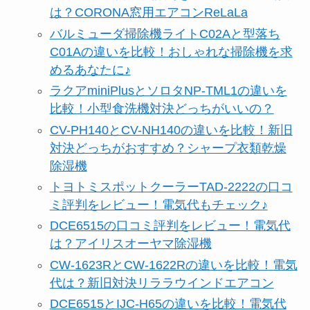
は？CORONA窓用エアコンReLaLa
バルミューダ掃除機ライトC02Aと型落ち
C01Aの違いを比較！おしゃれな掃除機を求
めるあなたに♪
ラクアminiPlusとソロタNP-TML1の違いを
比較！小型食洗機対決どっちがいいの？
CV-PH140とCV-NH140の違いを比較！新旧
対決どっちがおすすめ？シャープ衣類乾燥
除湿機
トヨトミスポットクーラーTAD-2222の口コ
ミ評判をレビュー！電気代もチェック♪
DCE6515の口コミ評判をレビュー！電気代
は？アイリスオーヤマ除湿機
CW-1623RとCW-1622Rの違いを比較！電気
代は？新旧対決リララウインドエアコン
DCE6515とIJC-H65の違いを比較！電気代