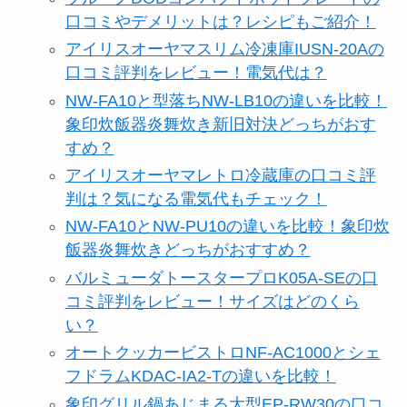
口コミやデメリットは？レシピもご紹介！
アイリスオーヤマスリム冷凍庫IUSN-20Aの
口コミ評判をレビュー！電気代は？
NW-FA10と型落ちNW-LB10の違いを比較！
象印炊飯器炎舞炊き新旧対決どっちがおす
すめ？
アイリスオーヤマレトロ冷蔵庫の口コミ評
判は？気になる電気代もチェック！
NW-FA10とNW-PU10の違いを比較！象印炊
飯器炎舞炊きどっちがおすすめ？
バルミューダトースタープロK05A-SEの口
コミ評判をレビュー！サイズはどのくら
い？
オートクッカービストロNF-AC1000とシェ
フドラムKDAC-IA2-Tの違いを比較！
象印グリル鍋あじまる大型EP-RW30の口コ