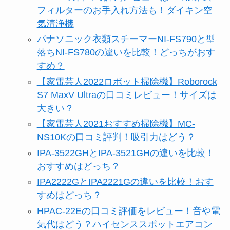
フィルターのお手入れ方法も！ダイキン空
気清浄機
パナソニック衣類スチーマーNI-FS790と型
落ちNI-FS780の違いを比較！どっちがおす
すめ？
【家電芸人2022ロボット掃除機】Roborock
S7 MaxV Ultraの口コミレビュー！サイズは
大きい？
【家電芸人2021おすすめ掃除機】MC-
NS10Kの口コミ評判！吸引力はどう？
IPA-3522GHとIPA-3521GHの違いを比較！
おすすめはどっち？
IPA2222GとIPA2221Gの違いを比較！おす
すめはどっち？
HPAC-22Eの口コミ評価をレビュー！音や電
気代はどう？ハイセンススポットエアコン