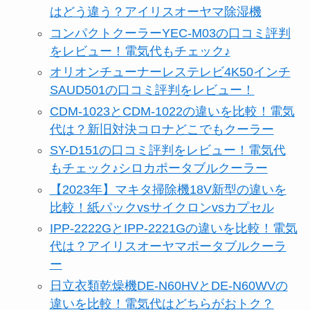
はどう違う？アイリスオーヤマ除湿機
コンパクトクーラーYEC-M03の口コミ評判
をレビュー！電気代もチェック♪
オリオンチューナーレステレビ4K50インチ
SAUD501の口コミ評判をレビュー！
CDM-1023とCDM-1022の違いを比較！電気
代は？新旧対決コロナどこでもクーラー
SY-D151の口コミ評判をレビュー！電気代
もチェック♪シロカポータブルクーラー
【2023年】マキタ掃除機18V新型の違いを
比較！紙パックvsサイクロンvsカプセル
IPP-2222GとIPP-2221Gの違いを比較！電気
代は？アイリスオーヤマポータブルクーラ
ー
日立衣類乾燥機DE-N60HVとDE-N60WVの
違いを比較！電気代はどちらがおトク？