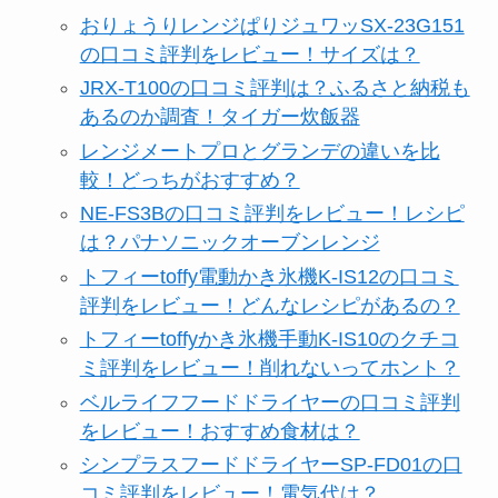
おりょうりレンジぱりジュワッSX-23G151
の口コミ評判をレビュー！サイズは？
JRX-T100の口コミ評判は？ふるさと納税も
あるのか調査！タイガー炊飯器
レンジメートプロとグランデの違いを比
較！どっちがおすすめ？
NE-FS3Bの口コミ評判をレビュー！レシピ
は？パナソニックオーブンレンジ
トフィーtoffy電動かき氷機K-IS12の口コミ
評判をレビュー！どんなレシピがあるの？
トフィーtoffyかき氷機手動K-IS10のクチコ
ミ評判をレビュー！削れないってホント？
ベルライフフードドライヤーの口コミ評判
をレビュー！おすすめ食材は？
シンプラスフードドライヤーSP-FD01の口
コミ評判をレビュー！電気代は？