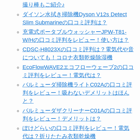
撮り棒もご紹介♪
ダイソン水拭き掃除機Dyson V12s Detect
Slim Submarineの口コミ評判は？
充電式ポータブルウォッシャーJPW-T81-
W/Hの口コミ評判をレビュー！使い方は？
CDSC-H8023Xの口コミ評判は？電気代や音
についても！コロナ衣類乾燥除湿機
EcoFlowWAVE2エコフローウェーブ2の口コ
ミ評判をレビュー！電気代は？
バルミューダ掃除機ライトC02Aの口コミ評
判をレビュー！吸わないデメリットはほん
と？
バルミューダザクリーナーC01Aの口コミ評
判をレビュー！デメリットは？
ぽけどらいの口コミ評判をレビュー！電気
代は？折りたたみ衣類乾燥機