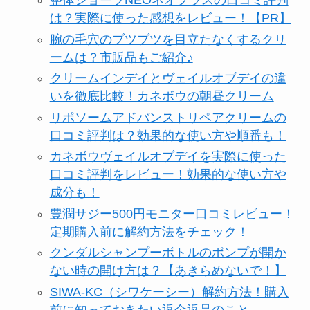
整体ショーツNEOネオプラスの口コミ評判
は？実際に使った感想をレビュー！【PR】
腕の毛穴のブツブツを目立たなくするクリ
ームは？市販品もご紹介♪
クリームインデイとヴェイルオブデイの違
いを徹底比較！カネボウの朝昼クリーム
リポソームアドバンストリペアクリームの
口コミ評判は？効果的な使い方や順番も！
カネボウヴェイルオブデイを実際に使った
口コミ評判をレビュー！効果的な使い方や
成分も！
豊潤サジー500円モニター口コミレビュー！
定期購入前に解約方法をチェック！
クンダルシャンプーボトルのポンプが開か
ない時の開け方は？【あきらめないで！】
SIWA-KC（シワケーシー）解約方法！購入
前に知っておきたい返金返品のこと