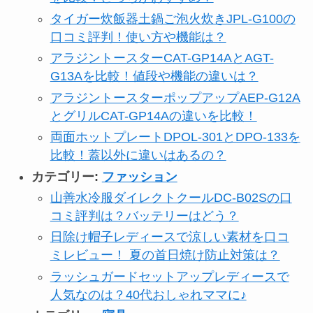
タイガー炊飯器土鍋ご泡火炊きJPL-G100の
口コミ評判！使い方や機能は？
アラジントースターCAT-GP14AとAGT-
G13Aを比較！値段や機能の違いは？
アラジントースターポップアップAEP-G12A
とグリルCAT-GP14Aの違いを比較！
両面ホットプレートDPOL-301とDPO-133を
比較！蓋以外に違いはあるの？
カテゴリー:
ファッション
山善水冷服ダイレクトクールDC-B02Sの口
コミ評判は？バッテリーはどう？
日除け帽子レディースで涼しい素材を口コ
ミレビュー！ 夏の首日焼け防止対策は？
ラッシュガードセットアップレディースで
人気なのは？40代おしゃれママに♪