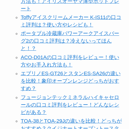
方法も！アイリスオーヤマ薄型ホットプレ
ート
Toffyアイスクリームメーカー K-IS11の口コ
ミ評判は？使い方やレシピも！
ポータブル冷蔵庫パワーアークアイスバー
グ2の口コミ評判は？冷えないってほん
と！？
ACO-D01Aの口コミ評判をレビュー！使い
方やお手入れ方法も！
エブリノES-GT26とスタンES-SA26の違い
を比較！象印オーブンレンジどっちがおす
すめ？
フュージョンテックミネラルハイキャセロ
ールの口コミ評判をレビュー！どんなレシ
ピがある？
TOA-38とTOA-29Jの違いを比較！どっちが
おすすめ？クイジナートオーブントースタ