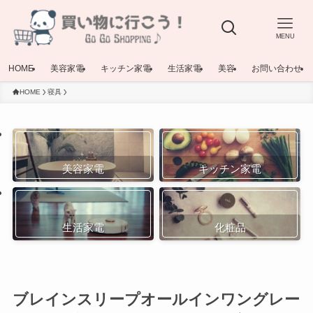
MENU
HOME
美容家電
キッチン家電
生活家電
美容
お問い合わせ
HOME
寝具
美容家電
キッチン家電
生活家電
化粧品
ブレインスリープオールインワングレー