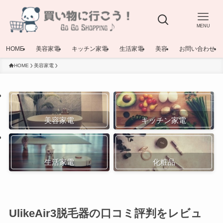
MENU
HOME
美容家電
キッチン家電
生活家電
美容
お問い合わせ
HOME
美容家電
美容家電
キッチン家電
生活家電
化粧品
UlikeAir3脱毛器の口コミ評判をレビュ